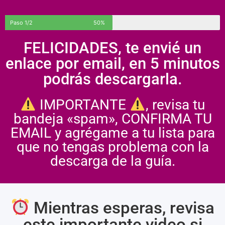
Paso 1/2
50%
FELICIDADES, te envié un
enlace por email, en 5 minutos
podrás descargarla.
IMPORTANTE
, revisa tu
bandeja «spam», CONFIRMA TU
EMAIL y agrégame a tu lista para
que no tengas problema con la
descarga de la guía.
Mientras esperas, revisa
este importante video si